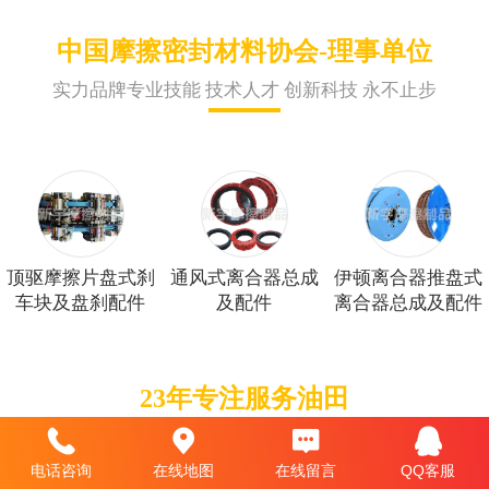
中国摩擦密封材料协会-理事单位
实力品牌专业技能 技术人才 创新科技 永不止步
顶驱摩擦片盘式刹
通风式离合器总成
伊顿离合器推盘式
车块及盘刹配件
及配件
离合器总成及配件
23年专注服务油田
公司主营：带式刹车块及带刹配件/盘式刹车块及盘刹配
电话咨询
在线地图
在线留言
QQ客服
件/通风式离合器总成及配件/推盘式离合器总成及配件。