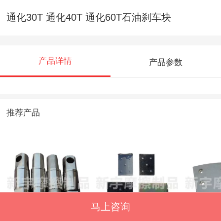
通化30T 通化40T 通化60T石油刹车块
产品详情
产品参数
推荐产品
马上咨询
石油支杆BKD-9-7D
500/125闸瓦
石油刹车块
支杆
2-01盘